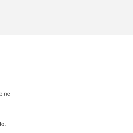
eine
do.