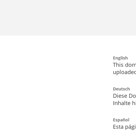
English
This dom
uploaded
Deutsch
Diese Do
Inhalte h
Español
Esta pág